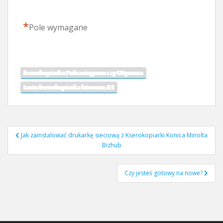
*
Pole wymagane
kserokopiarka Poleasingowa czy Używana
tania kserokopiarka biurowa A3
Nawigacja
Jak zainstalować drukarkę sieciową z Kserokopiarki Konica Minolta
wpisu
Bizhub
Czy jesteś gotowy na nowe?