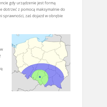
ncie gdy urządzenie jest formą
nie dotrzeć z pomocą maksymalnie do
i sprawności, zaś dojazd w obrębie
ów
z
wą