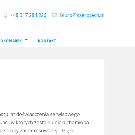
+48 517 284 226
biuro@kserotech.pl
telefon
e-mail
ROKOPIAREK
KONTAKT
astu lat doświadczenia serwisowego
uacji w których zostaje unieruchomiona
do strony zainteresowanej. Dzięki