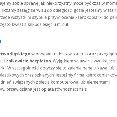
ajemy sobie sprawę jak niekorzystny może być czas w mome
iczamy zasięg serwisu do odległości gdzie jesteśmy w sta
rzede wszystkim szybkie przywrócenie kserokopiarki do pełn
zęsto kwestia kilkudziesięciu minut.
u
twa śląskiego
w przypadku dostaw toneru oraz przegląd
est
całkowicie bezpłatna
. Wyjątkiem są awarie wynikające 
i. W szczególności dotyczy się to zalania panelu kawą lub
astikowych oraz szklanych. Jesteśmy firmą kserokopiarko
dnień związanych z siecią komputerową lub elementami
w, przewidziana jest opłata równoznaczna z