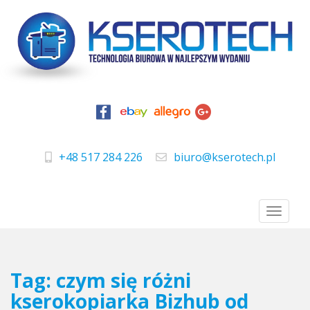
S
k
i
p
t
o
m
a
+48 517 284 226
biuro@kserotech.pl
i
telefon
e-mail
n
c
TOGGLE
o
n
t
e
Tag:
czym się różni
n
kserokopiarka Bizhub od
t